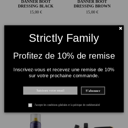
DANNER BOOT
DANNER BOOT
DRESSING BLACK
DRESSING BROWN
15,00 €
15,00 €
Strictly Family
Profitez de 10% de remise
Inscrivez-vous et recevez une remise de 10%
sur votre prochaine commande.
CREP FLAT LACES
FILSON OG BOOT OIL
WHITE
60,00 €
S’abonner
7,00 €
J'accepte les conditions générales et la politique de confidentialité