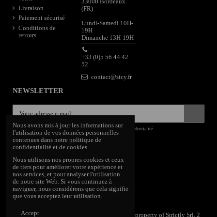
33000 Bordeaux
Livraison
(FR)
Paiement sécurisé
Lundi-Samedi 10H-
Conditions de
19H
retours
Dimanche 13H-19H
+33 (0)5 56 44 42
52
contact@stcy.fr
NEWSLETTER
Nous avons mis à jour les informations sur
J'accepte les conditions générales et la politique de confidentialité
l'utilisation de vos données personnelles
contenues dans notre politique de
SUIVEZ-NOUS
confidentialité et de cookies.
Nous utilisons nos propres cookies et ceux
de tiers pour améliorer votre expérience et
nos services, et pour analyser l'utilisation
de notre site Web. Si vous continuez à
naviguer, nous considérons que cela signifie
que vous acceptez leur utilisation.
Accept
©1997-2023 Stcy® is a registered trademark property of Strictly Srl, 2