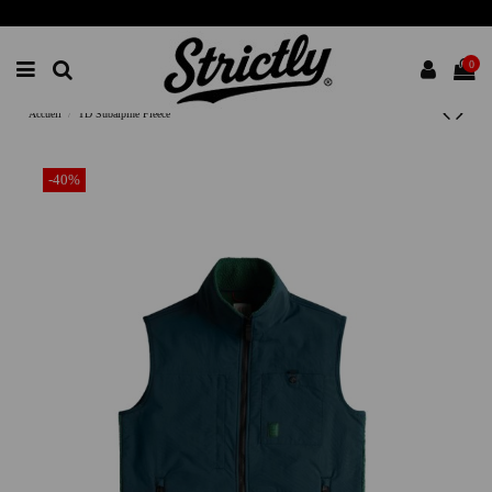
0
Accueil
TD Subalpine Fleece
-40%