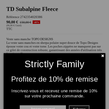
TD Subalpine Fleece
Référence
2742354020386
90,00 €
150,00 €
-40%
(90,00 € Unité)
TTC
Veste sans manche TOPO DESIGNS
La veste sans manches en sherpa polaire super douce de Topo Designs
épouse votre cou et votre torse. Les poches zippées ne manquent pas sur
ce gilet de construction robuste, garantissant des années d'utilisation très
fonctionnelle.
Caractéristiques et matières
Strictly Family
Coupe droite
Polaire sherpa double face 100 % polyester
Panneau renforcé sur la poitrine et le dos avec revêtement DWR
Fermeture à glissière YKK bidirectionnelle sur tout le devant
Poche extérieure verticale zippée sur la poitrine
Profitez de 10% de remise
Poche poitrine externe à boutons-pression
Poches pour les mains avec fermeture à glissière
Poches intérieures cachées
Cordon de réglage à l'ourlet
Inscrivez-vous et recevez une remise de 10%
Matières :
sur votre prochaine commande.
Polaire Sherpa 100 % polyester recyclé Taslan 100 % nylon recyclé avec
finition DWR
S’abonner
Tailles
Couleurs