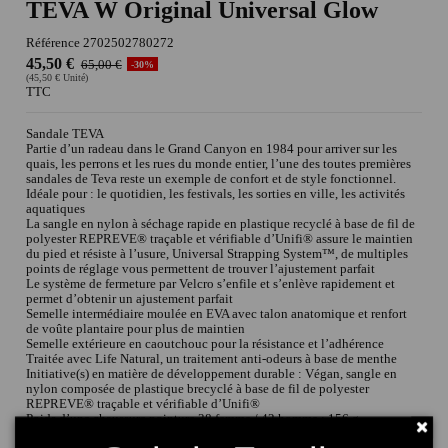
TEVA W Original Universal Glow
Référence
2702502780272
45,50 €
65,00 €
-30%
(45,50 € Unité)
TTC
Sandale TEVA
Partie d’un radeau dans le Grand Canyon en 1984 pour arriver sur les
quais, les perrons et les rues du monde entier, l’une des toutes premières
sandales de Teva reste un exemple de confort et de style fonctionnel.
Idéale pour : le quotidien, les festivals, les sorties en ville, les activités
aquatiques
La sangle en nylon à séchage rapide en plastique recyclé à base de fil de
polyester REPREVE® traçable et vérifiable d’Unifi® assure le maintien
du pied et résiste à l’usure, Universal Strapping System™, de multiples
points de réglage vous permettent de trouver l’ajustement parfait
Le système de fermeture par Velcro s’enfile et s’enlève rapidement et
permet d’obtenir un ajustement parfait
Semelle intermédiaire moulée en EVA avec talon anatomique et renfort
de voûte plantaire pour plus de maintien
Semelle extérieure en caoutchouc pour la résistance et l’adhérence
Traitée avec Life Natural, un traitement anti-odeurs à base de menthe
Initiative(s) en matière de développement durable : Végan, sangle en
nylon composée de plastique brecyclé à base de fil de polyester
REPREVE® traçable et vérifiable d’Unifi®
Poids d’une chaussure pointure 38 femme / 42 homme : 156 g