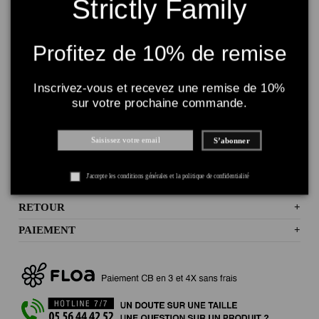
Strictly Family
Tailles
Couleurs
Profitez de 10% de remise
Inscrivez-vous et recevez une remise de 10%
Ajouter au panier
sur votre prochaine commande.
S’abonner
J'accepte les conditions générales et la politique de confidentialité
LIVRAISON
+
RETOUR
+
PAIEMENT
+